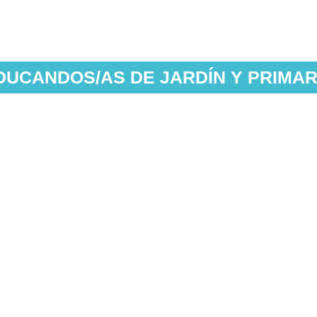
DUCANDOS/AS DE JARDÍN Y PRIMAR
Collage
oloring)
Torá (Bamá)
Jaguei 