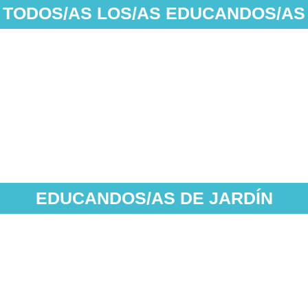
TODOS/AS LOS/AS EDUCANDOS/AS
Presen
 (Bamá)
Curiosidades sob
EDUCANDOS/AS DE JARDÍN
Holiday)
Símbolos (e