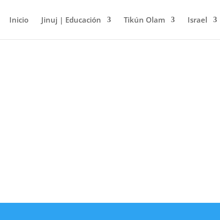
Inicio
Jinuj | Educación
Tikún Olam
Israel
ERET | SI
TORA