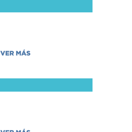
tación interactiva
re la Torá (NOAM Argentina)
Actividades
n hebreo. Internet Mom)