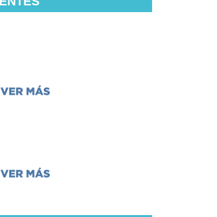
CENTES
Fuentes
e: explicaciones de la Torá
(Jabad)
Video
rabajo del sofer