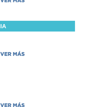
IA
 virtual (Ji Studio)
Canciones
Tishrei (en hebreo)