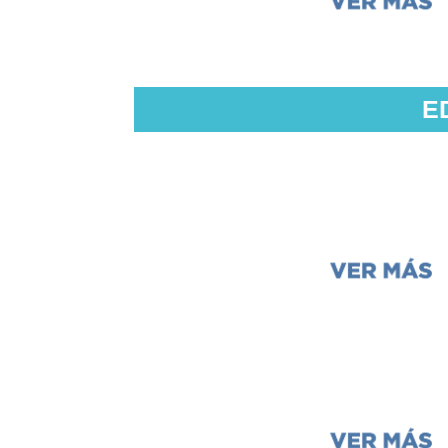
E
Colorear
Imágenes (Super C
Powerpoint
La bandera de Simjat 