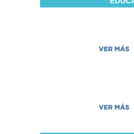
EDUCA
Cuento
El zorro y el 
Video
El trabajo del 